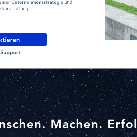
einer Unternehmensstrategie
und
e Verpflichtung.
ktieren
g Support
schen. Machen. Erfol