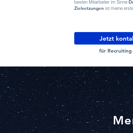
besten Mitarbeiter im Sinne
D
Zielsetzungen
ist meine erst
Jetzt konta
für Recruitin
Men