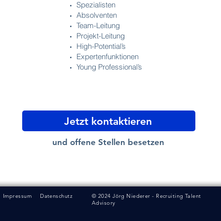
Spezialisten
Absolventen
Team-Leitung
Projekt-Leitung
High-Potential’s
Expertenfunktionen
Young Professional’s
Jetzt kontaktieren
und offene Stellen besetzen
Impressum
Datenschutz
© 2024 Jörg Niederer - Recruiting Talent
Advisory