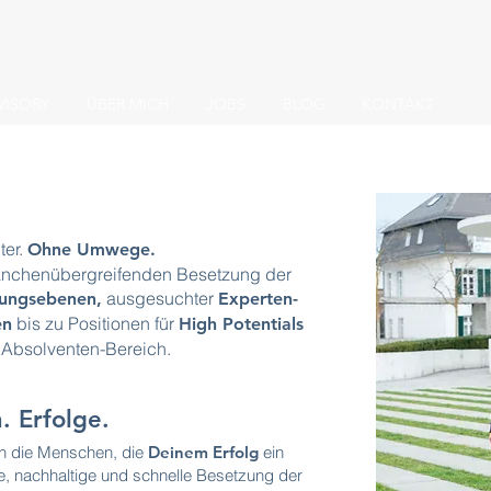
VISORY
ÜBER MICH
JOBS
BLOG
KONTAKT
ter.
Ohne Umwege.
ranchenübergreifenden Besetzung der
ausgesuchter
rungsebenen,
Experten-
bis zu Positionen für
en
High Potentials
 Absolventen-Bereich.
 Erfolge.
en die Menschen, die
Deinem Erfolg
ein
e, nachhaltige und schnelle Besetzung der